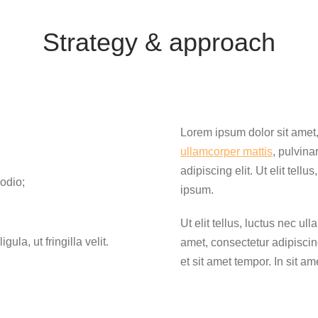
Strategy & approach
Lorem ipsum dolor sit amet, c
ullamcorper mattis
, pulvina
adipiscing elit. Ut elit tel
 odio;
ipsum.
Ut elit tellus, luctus nec u
la, ut fringilla velit.
amet, consectetur adipiscing 
et sit amet tempor. In sit a